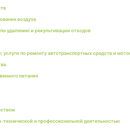
ств
рование воздуха
по удалению и рекультивации отходов
е; услуги по ремонту автотранспортных средств и мот
тва
венного питания
еством
но-технической и профессиональной деятельностью