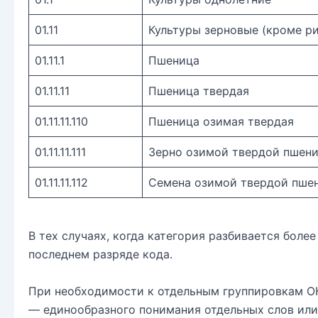
01.11
Культуры зерновые (кроме ри
01.11.1
Пшеница
01.11.11
Пшеница твердая
01.11.11.110
Пшеница озимая твердая
01.11.11.111
Зерно озимой твердой пшен
01.11.11.112
Семена озимой твердой пше
В тех случаях, когда категория разбивается боле
последнем разряде кода.
При необходимости к отдельным группировкам ОК
— единообразного понимания отдельных слов или