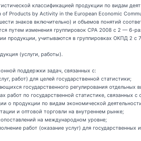
тистической классификацией продукции по видам дея
on of Products by Activity in the European Economic Com
шести знаков включительно) и объемов понятий соотв
тся путем изменения группировок СРА 2008 с 2 — 6-р
ии продукции, учитываются в группировках ОКПД 2 с 
укция (услуги, работы).
онной поддержки задач, связанных с:
уг, работ) для целей государственной статистики;
ающихся государственного регулирования отдельных в
х работ по государственной статистике, связанных с
ции о продукции по видам экономической деятельности
тации и оптовой торговли на внутреннем рынке;
сопоставлений на международном уровне;
олнение работ (оказание услуг) для государственных 